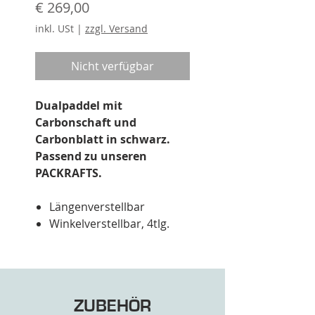
Preis
€ 269,00
inkl. USt
|
zzgl. Versand
Nicht verfügbar
Dualpaddel mit
Carbonschaft und
Carbonblatt in schwarz.
Passend zu unseren
PACKRAFTS.
Längenverstellbar
Winkelverstellbar, 4tlg.
Packmass: 660 mm
Paddellänge: 2260 mm bis
2360 mm
Gewicht: 880 g
ZUBEHÖR